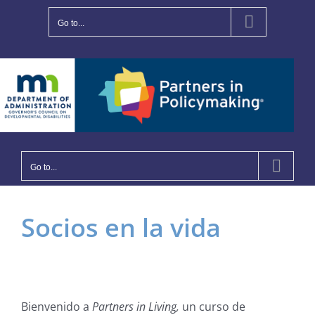
Skip
to
Go to...
content
Go to...
Socios en la vida
Bienvenido a
Partners in Living,
un curso de